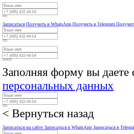
Записаться
Получить в WhatsApp
Получить в Telegram
Получит
Заполняя форму вы даете 
персональных данных
< Вернуться назад
Записаться на сайте
Записаться в WhatsApp
Записаться в Telegr